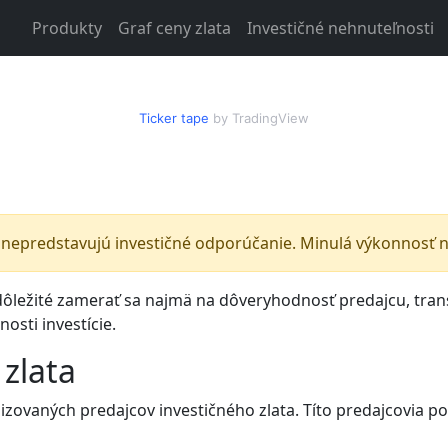
Produkty
Graf ceny zlata
Investičné nehnuteľnosti
Ticker tape
by TradingView
nepredstavujú investičné odporúčanie. Minulá výkonnosť ni
 dôležité zamerať sa najmä na dôveryhodnosť predajcu, tra
nosti investície.
 zlata
zovaných predajcov investičného zlata. Títo predajcovia p