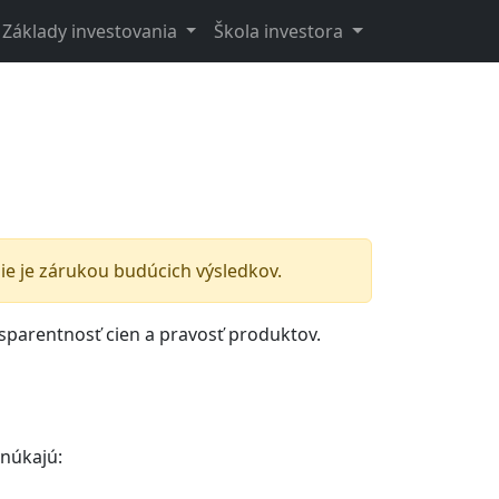
Základy investovania
Škola investora
e je zárukou budúcich výsledkov.
nsparentnosť cien a pravosť produktov.
onúkajú: