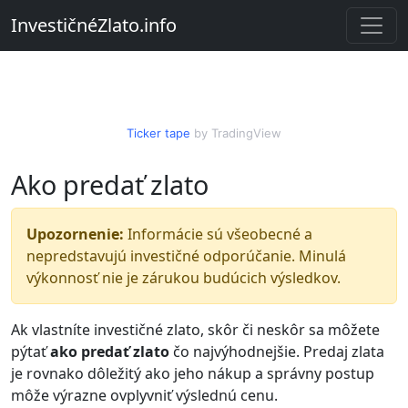
InvestičnéZlato.info
Ticker tape
by TradingView
Ako predať zlato
Upozornenie:
Informácie sú všeobecné a
nepredstavujú investičné odporúčanie. Minulá
výkonnosť nie je zárukou budúcich výsledkov.
Ak vlastníte investičné zlato, skôr či neskôr sa môžete
pýtať
ako predať zlato
čo najvýhodnejšie. Predaj zlata
je rovnako dôležitý ako jeho nákup a správny postup
môže výrazne ovplyvniť výslednú cenu.